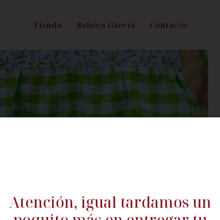
Tienda
Rebeca García
Contacto
Atención, igual tardamos un
poquito más en entregar tu