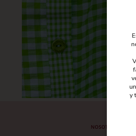
E
n
V
f
v
un
y 
NOSOTRAS