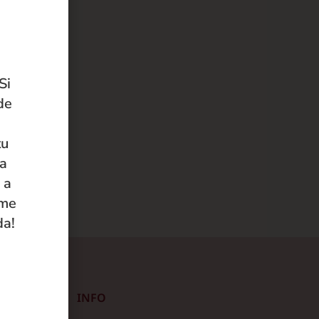
Si
de
tu
 a
 a
ame
da!
INFO