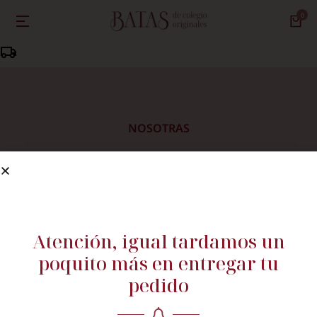
NOSOTRAS
Rebeca García
Blog
Taller
Contacto
Atención, igual tardamos un
poquito más en entregar tu
pedido