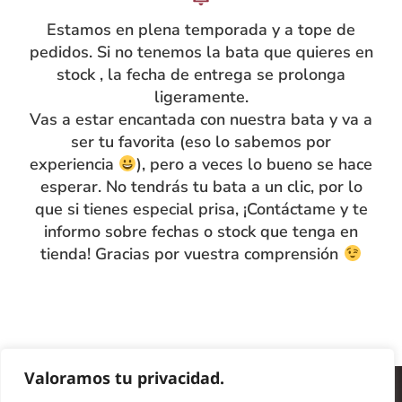
Estamos en plena temporada y a tope de
pedidos. Si no tenemos la bata que quieres en
stock , la fecha de entrega se prolonga
ligeramente.
Vas a estar encantada con nuestra bata y va a
ser tu favorita (eso lo sabemos por
experiencia
), pero a veces lo bueno se hace
INFO
esperar. No tendrás tu bata a un clic, por lo
que si tienes especial prisa, ¡Contáctame y te
Preguntas frecuentes
informo sobre fechas o stock que tenga en
Nota legal
tienda! Gracias por vuestra comprensión
Política de privacidad
Política de cookies
© Copyright 2024 Batas de Colegio Originales. Todos los
Valoramos tu privacidad.
derechos reservados.