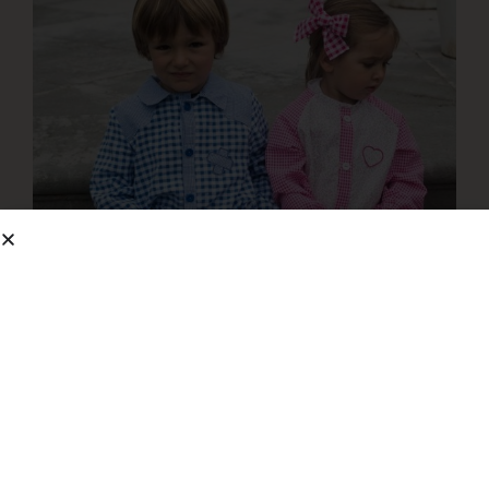
Batasdecolegiooriginales by
rebecagarcia.
Sin categorizar
,
Uncategorized @eu
2 julio, 2020