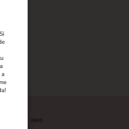
Si
de
tu
 a
 a
ame
da!
INFO