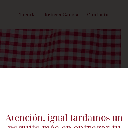
Tienda
Rebeca García
Contacto
Atención, igual tardamos un
poquito más en entregar tu