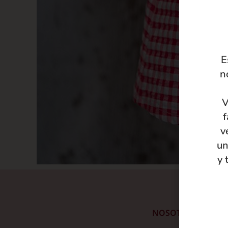
E
n
V
f
v
un
y 
NOSOTRAS