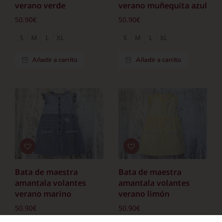
verano verde
verano muñequita azul
50.90
€
50.90
€
S
M
L
XL
S
M
L
XL
Añadir a carrito
Añadir a carrito
Bata de maestra
Bata de maestra
amantala volantes
amantala volantes
verano marino
verano limón
50.90
€
50.90
€