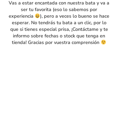
Vas a estar encantada con nuestra bata y va a
ser tu favorita (eso lo sabemos por
experiencia
), pero a veces lo bueno se hace
esperar. No tendrás tu bata a un clic, por lo
Delantal de maestra
Bata de maestra pichi
que si tienes especial prisa, ¡Contáctame y te
de volantes rosa bebé
cremallera muñequita
informo sobre fechas o stock que tenga en
azul
48.90
€
tienda! Gracias por vuestra comprensión
47.90
€
S
M
L
XL
S
M
L
XL
Añadir a carrito
Añadir a carrito