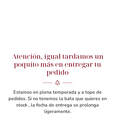
Delantal de maestra
Delantal de maestra
de volantes lila
de volantes verde
hierba
Atención, igual tardamos un
48.90
€
48.90
€
poquito más en entregar tu
S
M
L
XL
pedido
S
M
L
XL
Añadir a carrito
Añadir a carrito
Estamos en plena temporada y a tope de
pedidos. Si no tenemos la bata que quieres en
stock , la fecha de entrega se prolonga
ligeramente.