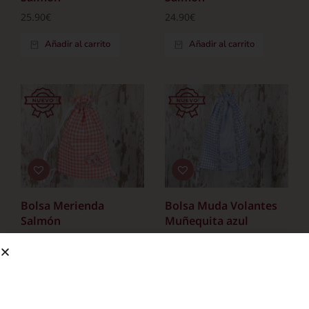
25.90
€
24.90
€
Añadir al carrito
Añadir al carrito
Bolsa Merienda
Bolsa Muda Volantes
Salmón
Muñequita azul
22.90
€
25.90
€
Añadir al carrito
Añadir al carrito