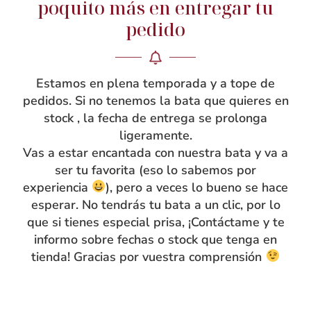
poquito más en entregar tu
Añadir al carrito
Añadir al carrito
pedido
Estamos en plena temporada y a tope de
pedidos. Si no tenemos la bata que quieres en
stock , la fecha de entrega se prolonga
ligeramente.
Vas a estar encantada con nuestra bata y va a
ser tu favorita (eso lo sabemos por
Bolsa Merienda
Bolsa Muda Volantes
experiencia
), pero a veces lo bueno se hace
Berenjena
Turquesa
esperar. No tendrás tu bata a un clic, por lo
22.90
€
25.90
€
que si tienes especial prisa, ¡Contáctame y te
Añadir al carrito
Añadir al carrito
informo sobre fechas o stock que tenga en
tienda! Gracias por vuestra comprensión