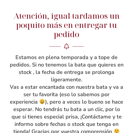
Atención, igual tardamos un
poquito más en entregar tu
Compra segura
15 días de
pedido
devolución
Estamos en plena temporada y a tope de
Envíos flexibles
pedidos. Si no tenemos la bata que quieres en
stock , la fecha de entrega se prolonga
ligeramente.
Vas a estar encantada con nuestra bata y va a
ser tu favorita (eso lo sabemos por
PRODUCTOS RELACIONADOS
experiencia
), pero a veces lo bueno se hace
esperar. No tendrás tu bata a un clic, por lo
que si tienes especial prisa, ¡Contáctame y te
informo sobre fechas o stock que tenga en
tienda! Gracias por vuestra comprensión