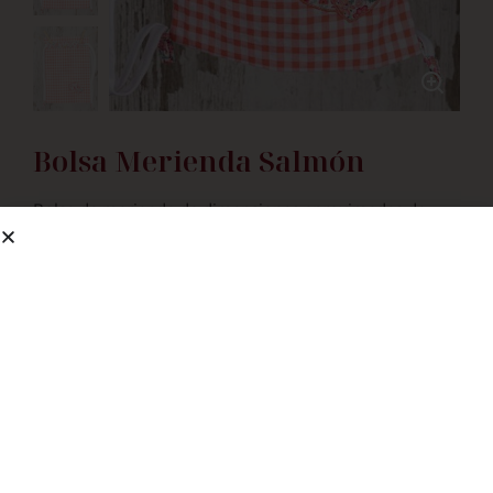
Bolsa Merienda Salmón
Bolsa de merienda de dimensiones aproximadas de
24cms ancho x 31 cms de largo. Ideal para llevar al cole
su almuerzo, botella de agua, táper con merienda.
22.90
€
Añadir a la
Añadir a carrito
lista de deseos