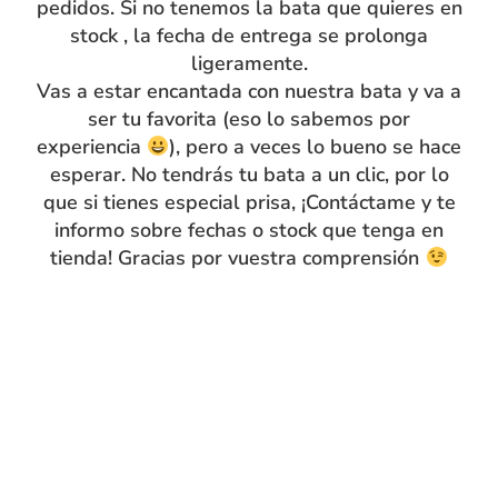
pedidos. Si no tenemos la bata que quieres en
stock , la fecha de entrega se prolonga
ligeramente.
Vas a estar encantada con nuestra bata y va a
ser tu favorita (eso lo sabemos por
experiencia
), pero a veces lo bueno se hace
Bolsa Muda Volantes
Bolsa Muda Verde
esperar. No tendrás tu bata a un clic, por lo
Verde Hierba
Hierba Tximeleta
que si tienes especial prisa, ¡Contáctame y te
Tximeleta Corazones
Corazones
informo sobre fechas o stock que tenga en
25.90
€
24.90
€
tienda! Gracias por vuestra comprensión
Añadir al carrito
Añadir al carrito
VISTOS RECIENTEMENTE