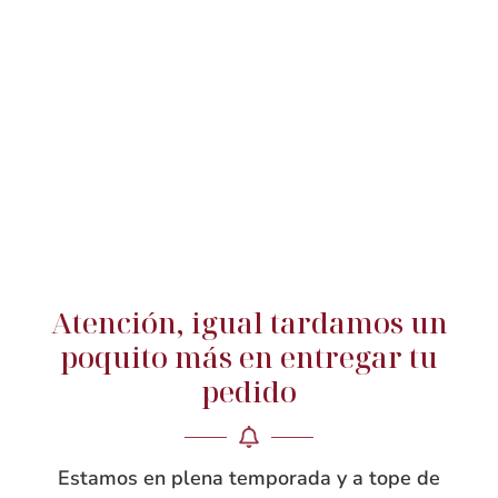
Compra segura
15 días de
devolución
Envíos flexibles
Atención, igual tardamos un
poquito más en entregar tu
pedido
PRODUCTOS RELACIONADOS
Estamos en plena temporada y a tope de