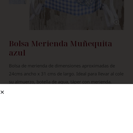
Bolsa Merienda Muñequita
azul
Bolsa de merienda de dimensiones aproximadas de
24cms ancho x 31 cms de largo. Ideal para llevar al cole
su almuerzo, botella de agua, táper con merienda.
22.90
€
Añadir a la
Añadir a carrito
lista de deseos