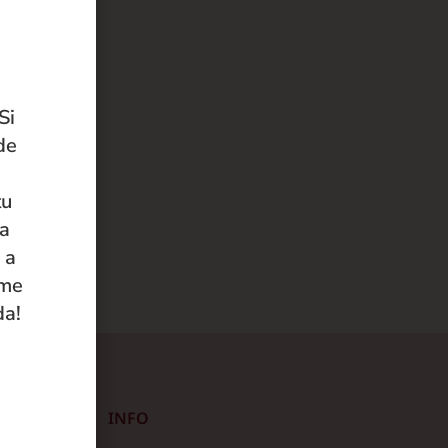
Si
de
tu
 a
 a
ame
da!
INFO