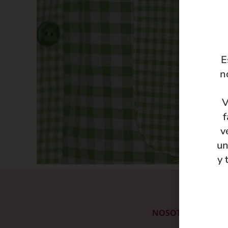
E
n
V
f
v
un
y 
NOSOTRAS