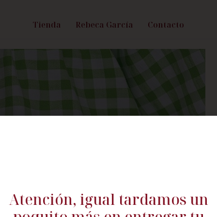
Tienda
Rebeca García
Contacto
Atención, igual tardamos un
poquito más en entregar tu