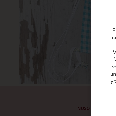
E
n
V
f
v
un
y 
NOSOTRAS