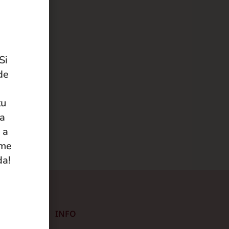
Si
de
tu
 a
 a
ame
da!
INFO