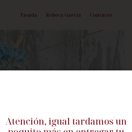
Tienda
Rebeca García
Contacto
Atención, igual tardamos un
poquito más en entregar tu