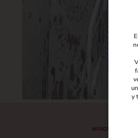
E
n
V
f
v
un
y 
NOSOTRAS