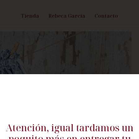
Tienda
Rebeca García
Contacto
Atención, igual tardamos un
poquito más en entregar tu