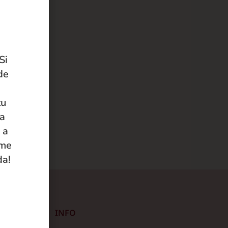
Si
de
tu
 a
 a
ame
da!
INFO