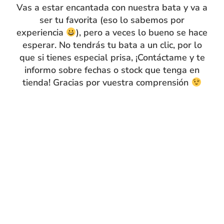
Vas a estar encantada con nuestra bata y va a
flor en el delantero y la espalda. Cuidado patronaje y
ser tu favorita (eso lo sabemos por
confección artesanal. Encajan perfectamente sin dar el
experiencia
), pero a veces lo bueno se hace
aspecto de bata grande; parece más un vestido que una
esperar. No tendrás tu bata a un clic, por lo
bata común. Con tira para colgar. ¿Quieres que tu
que si tienes especial prisa, ¡Contáctame y te
mandilón esté personalizado con su nombre bordado?
informo sobre fechas o stock que tenga en
¡No te olvides de añadir bordado de nombre al hacer tu
tienda! Gracias por vuestra comprensión
compra!
¡Va a estar tan guapa con ella!
Guía de tallas