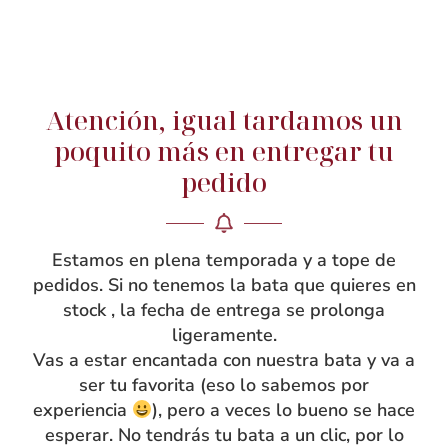
vichy y canesú delantero y trasero doble , lo que le
aporta cuerpo y durabilidad. Los canesúes delanteros y
de espalda interiores son de vichy en un cuadro más
pequeño al tono. Las mangas acaban en puño con
Atención, igual tardamos un
goma, para que resulte más cómodo a las peques el
poquito más en entregar tu
ponérselo y a las mamás ajustarlo si es necesario.
pedido
Bonitos bolsillos de gran capacidad para que guarden
todos sus tesoros y además con volante en los bolsillos
y en las mangas. Corazones bordados en contraste de
Estamos en plena temporada y a tope de
flor en el delantero y la espalda. Cuidado patronaje y
pedidos. Si no tenemos la bata que quieres en
confección artesanal. Encajan perfectamente sin dar el
stock , la fecha de entrega se prolonga
aspecto de bata grande; parece más un vestido que una
ligeramente.
bata común. Con tira para colgar. ¿Quieres que tu
Vas a estar encantada con nuestra bata y va a
mandilón esté personalizado con su nombre bordado?
ser tu favorita (eso lo sabemos por
¡No te olvides de añadir bordado de nombre al hacer tu
experiencia
), pero a veces lo bueno se hace
compra!
esperar. No tendrás tu bata a un clic, por lo