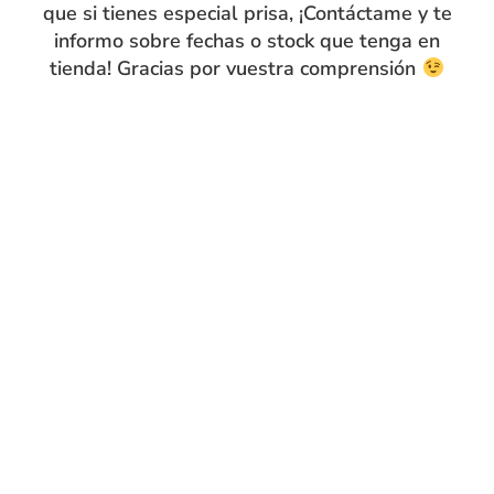
¡Va a estar tan guapa con ella!
que si tienes especial prisa, ¡Contáctame y te
informo sobre fechas o stock que tenga en
tienda! Gracias por vuestra comprensión
Guía de tallas
Compra segura
15 días de
devolución
Envíos flexibles