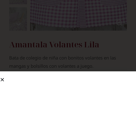
Amantala Volantes Lila
Bata de colegio de niña con bonitos volantes en las
mangas y bolsillos con volantes a juego.
Desde
42.90
€
¿Bordar Nombre?
Si
5.50
€