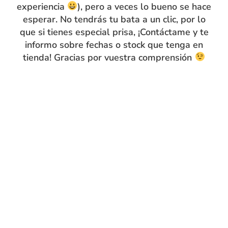
experiencia
), pero a veces lo bueno se hace
aspecto de bata grande; parece más un vestido que una
esperar. No tendrás tu bata a un clic, por lo
bata común. Con tira para colgar. Además, puedes
que si tienes especial prisa, ¡Contáctame y te
personalizarla con su nombre bordado.
informo sobre fechas o stock que tenga en
¡Va a estar tan guapa con ella!
tienda! Gracias por vuestra comprensión
Guía de tallas
Compra segura
15 días de
devolución