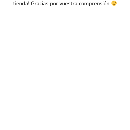
tienda! Gracias por vuestra comprensión
Compra segura
15 días de
devolución
Envíos flexibles
VISTOS RECIENTEMENTE