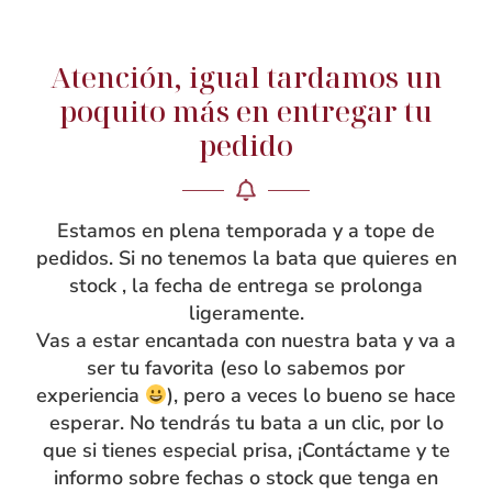
le aporta cuerpo y durabilidad. Los canesúes delanteros
y de espalda interiores son de vichy en un cuadro más
pequeño al tono. Bonitos bolsillos de gran capacidad
Atención, igual tardamos un
para que guarden todos sus tesoros y además con
poquito más en entregar tu
volante en los bolsillos y en las mangas. Corazones
pedido
bordados en contraste de flor en el delantero y la
espalda. Cuidado patronaje y confección artesanal.
Encajan perfectamente sin dar el aspecto de bata
Estamos en plena temporada y a tope de
grande; parece más un vestido que una bata común.Con
pedidos. Si no tenemos la bata que quieres en
tira para colgar. ¿Quieres que tu mandilón esté
stock , la fecha de entrega se prolonga
personalizado con su nombre bordado? ¡No te olvides
ligeramente.
de añadir bordado de nombre al hacer tu compra!
Vas a estar encantada con nuestra bata y va a
¡Va a estar tan guapa con ella!
ser tu favorita (eso lo sabemos por
experiencia
), pero a veces lo bueno se hace
esperar. No tendrás tu bata a un clic, por lo
que si tienes especial prisa, ¡Contáctame y te
Guía de tallas
informo sobre fechas o stock que tenga en