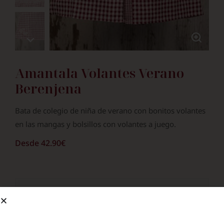
Amantala Volantes Verano
Berenjena
Bata de colegio de niña de verano con bonitos volantes
en las mangas y bolsillos con volantes a juego.
Desde
42.90
€
¿Bordar Nombre?
Si