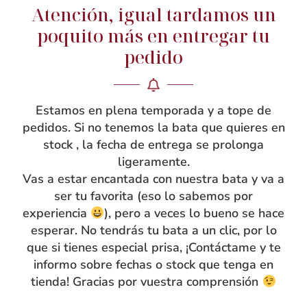
lo que le aporta cuerpo y durabilidad. Los canesúes
Atención, igual tardamos un
delanteros y de espalda interiores son de vichy en un
poquito más en entregar tu
cuadro más pequeño al tono. Los bordados de los
pedido
corazones están confeccionados en bonito tejido de
algodón de flores al tono. Los volantes están
confeccionados en un vichy más pequeño que el
Estamos en plena temporada y a tope de
principal. La bata de maestra sienta genial y no da la
pedidos. Si no tenemos la bata que quieres en
sensación de bata grande, sino que más bien parece un
stock , la fecha de entrega se prolonga
vestido.
ligeramente.
¡Va a estar tan guapa con ella!
Vas a estar encantada con nuestra bata y va a
ser tu favorita (eso lo sabemos por
experiencia
), pero a veces lo bueno se hace
esperar. No tendrás tu bata a un clic, por lo
Guía de tallas
que si tienes especial prisa, ¡Contáctame y te
informo sobre fechas o stock que tenga en
tienda! Gracias por vuestra comprensión