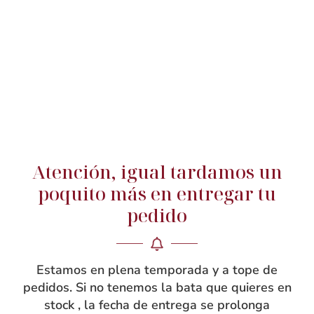
el canesú y se abrocha también con botón ¿Eres
maestra y quieres una bata igual que la de tu niña? Esta
es la bata de colegio para maestra más bonita y
original, y ¡a juego de la de tu niña! ¿Estás buscando un
regalo para la maestra de fin de curso? Personalización
de todas las batas de maestra con bordado de los
nombre de los niños de la clase, o lo que quieras.
Atención, igual tardamos un
poquito más en entregar tu
Guía de tallas
pedido
Estamos en plena temporada y a tope de
pedidos. Si no tenemos la bata que quieres en
stock , la fecha de entrega se prolonga
Compra segura
15 días de