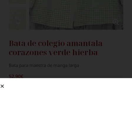
Bata de colegio amantala
corazones verde hierba
Bata para maestra de manga larga
52.90
€
Talla adulto
S
M
L
XL