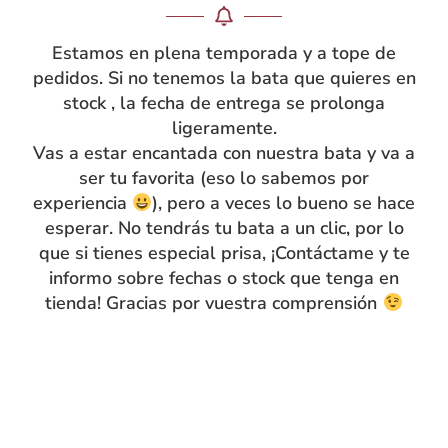
nombre bordado o incluso con los nombres de los
niños para el regalo de fin de curso de la maestra.
Estamos en plena temporada y a tope de
pedidos. Si no tenemos la bata que quieres en
stock , la fecha de entrega se prolonga
ligeramente.
Guía de tallas
Vas a estar encantada con nuestra bata y va a
ser tu favorita (eso lo sabemos por
experiencia
), pero a veces lo bueno se hace
esperar. No tendrás tu bata a un clic, por lo
que si tienes especial prisa, ¡Contáctame y te
informo sobre fechas o stock que tenga en
Compra segura
15 días de
tienda! Gracias por vuestra comprensión
devolución
Envíos flexibles