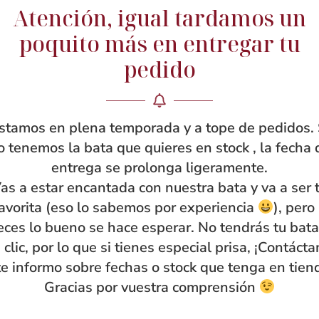
Atención, igual tardamos un
a de dimensiones aproximadas de 24cms ancho x 31 cms de largo. 
poquito más en entregar tu
da. Tiene capacidad para una merienda y botella de agua. Confec
pedido
¡La utilizarás durante años y seguirá estando como nueva!
stamos en plena temporada y a tope de pedidos. 
o tenemos la bata que quieres en stock , la fecha 
entrega se prolonga ligeramente.
15 días de devolución
as a estar encantada con nuestra bata y va a ser 
avorita (eso lo sabemos por experiencia
), pero
eces lo bueno se hace esperar. No tendrás tu bata
 clic, por lo que si tienes especial prisa, ¡Contáct
PRODUCTOS RELACIONADOS
te informo sobre fechas o stock que tenga en tien
Gracias por vuestra comprensión