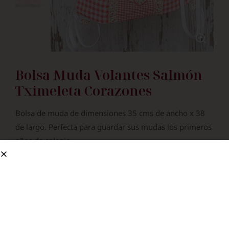
Bolsa Muda Volantes Salmón
Tximeleta Corazones
Bolsa de muda de dimensiones 35 cms de ancho x 38
de largo. Perfecta para guardar sus mudas los primeros
años de colegio.
25.90
€
¿Bordar Nombre?