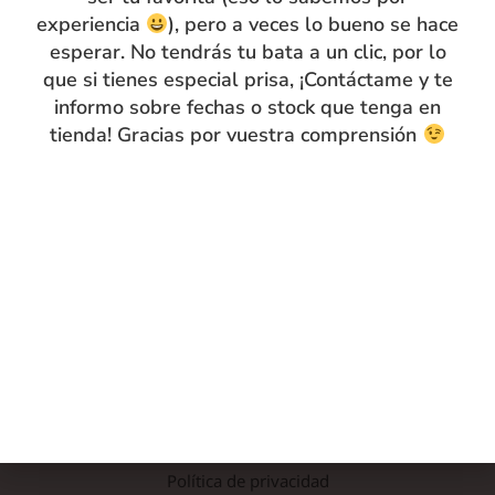
Contacto
experiencia
), pero a veces lo bueno se hace
esperar. No tendrás tu bata a un clic, por lo
que si tienes especial prisa, ¡Contáctame y te
informo sobre fechas o stock que tenga en
tienda! Gracias por vuestra comprensión
INFO
Preguntas frecuentes
Nota legal
Política de privacidad