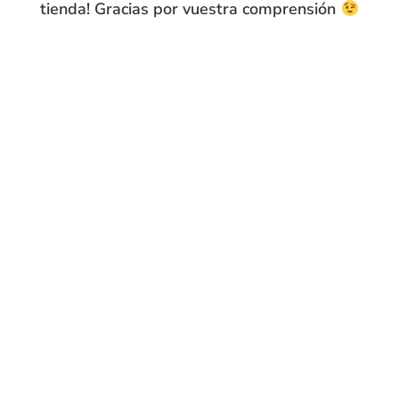
Guía de tallas
tienda! Gracias por vuestra comprensión
Compra segura
15 días de
devolución
Envíos flexibles
PRODUCTOS RELACIONADOS