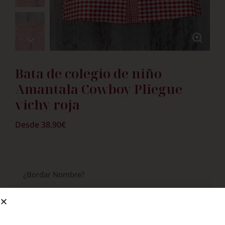
Bata de colegio de niño
Amantala Cowboy Pliegue
vichy roja
Desde
38.90
€
¿Bordar Nombre?
Si
5.50
€