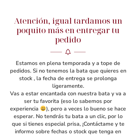
respecto al material principal, al igual que el cuello y los
detalles en los bolsillos. Las mangas acaban en puño
Atención, igual tardamos un
con goma, para que resulte más cómodo a las peques el
poquito más en entregar tu
ponérselo y a las mamás ajustarlo si es necesario.
pedido
Tienen además un detalle de aplique bordado en forma
de cruz tanto en la espalda como en el delantero.
Cuidado patronaje y confección artesanal. Encajan
Estamos en plena temporada y a tope de
perfectamente sin dar el aspecto de bata grande, parece
pedidos. Si no tenemos la bata que quieres en
más una camisa que una bata común. Con tira para
stock , la fecha de entrega se prolonga
colgar. ¿Quieres que tu mandilón esté personalizado
ligeramente.
con su nombre bordado? ¡No te olvides de añadir
Vas a estar encantada con nuestra bata y va a
bordado de nombre al hacer tu compra!
ser tu favorita (eso lo sabemos por
¡Va a estar tan guapo con ella!
experiencia
), pero a veces lo bueno se hace
esperar. No tendrás tu bata a un clic, por lo
que si tienes especial prisa, ¡Contáctame y te
informo sobre fechas o stock que tenga en