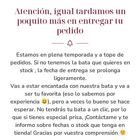
Manga raglan para mayor comodidad y pliegue trasero.
Atención, igual tardamos un
Las mangas acaban en puño con goma, para que
poquito más en entregar tu
resulte más cómodo a las peques el ponérselo y a las
mamás ajustarlo si es necesario. Cuidado patronaje y
pedido
confección artesanal. Encajan perfectamente sin dar el
aspecto de bata grande; parece más un vestido que una
bata común. Con tira para colgar. ¿Quieres que tu
Estamos en plena temporada y a tope de
mandilón esté personalizado con su nombre bordado?
pedidos. Si no tenemos la bata que quieres en
stock , la fecha de entrega se prolonga
¡No te olvides de añadir bordado de nombre al hacer tu
ligeramente.
compra!
Vas a estar encantada con nuestra bata y va a
¡Va a estar tan guapa con ella!
ser tu favorita (eso lo sabemos por
experiencia
), pero a veces lo bueno se hace
esperar. No tendrás tu bata a un clic, por lo
que si tienes especial prisa, ¡Contáctame y te
Guía de tallas
informo sobre fechas o stock que tenga en
tienda! Gracias por vuestra comprensión