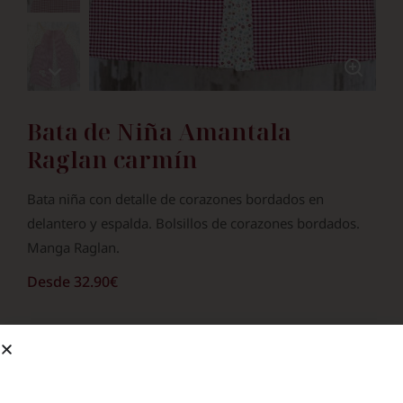
Bata de Niña Amantala
Raglan carmín
Bata niña con detalle de corazones bordados en
delantero y espalda. Bolsillos de corazones bordados.
Manga Raglan.
Desde
32.90
€
¿Bordar Nombre?