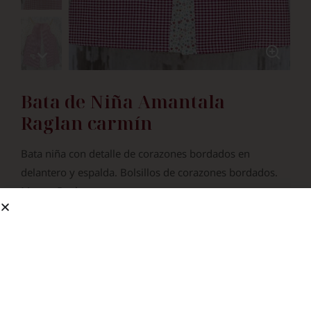
Bata de Niña Amantala
Raglan carmín
Bata niña con detalle de corazones bordados en
delantero y espalda. Bolsillos de corazones bordados.
Manga Raglan.
Desde
32.90
€
¿Bordar Nombre?