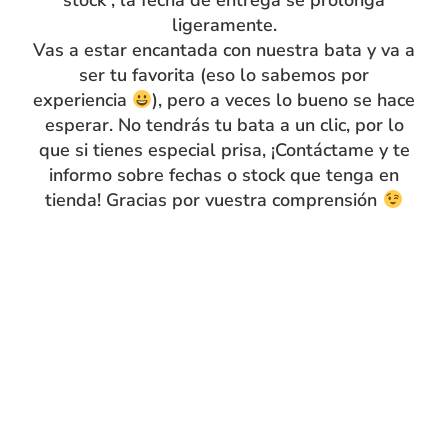
stock , la fecha de entrega se prolonga
Manga raglan para mayor comodidad y pliegue trasero.
ligeramente.
Las mangas acaban en puño con goma, para que
Vas a estar encantada con nuestra bata y va a
resulte más cómodo a las peques el ponérselo y a las
ser tu favorita (eso lo sabemos por
mamás ajustarlo si es necesario. Cuidado patronaje y
experiencia
), pero a veces lo bueno se hace
confección artesanal. Encajan perfectamente sin dar el
esperar. No tendrás tu bata a un clic, por lo
aspecto de bata grande; parece más un vestido que una
que si tienes especial prisa, ¡Contáctame y te
bata común. Con tira para colgar. ¿Quieres que tu
informo sobre fechas o stock que tenga en
mandilón esté personalizado con su nombre bordado?
tienda! Gracias por vuestra comprensión
¡No te olvides de añadir bordado de nombre al hacer tu
compra!
¡Va a estar tan guapa con ella!
Guía de tallas