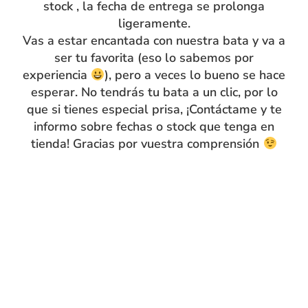
stock , la fecha de entrega se prolonga
confeccionadas en Bilbao y con mucho cariño aquí en el
ligeramente.
taller…con nuestras manitas… Los tejidos son también
Vas a estar encantada con nuestra bata y va a
de la mejor calidad, los que nos eligieron al año
ser tu favorita (eso lo sabemos por
pasado…
experiencia
), pero a veces lo bueno se hace
esperar. No tendrás tu bata a un clic, por lo
que si tienes especial prisa, ¡Contáctame y te
informo sobre fechas o stock que tenga en
tienda! Gracias por vuestra comprensión