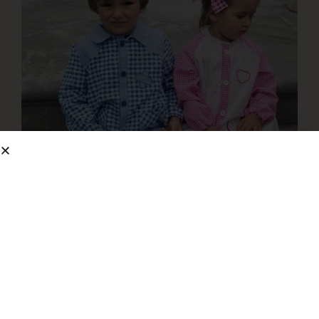
Batasdecolegiooriginales by
rebecagarcia.
Sin categorizar
,
Uncategorized @eu
2 julio, 2020