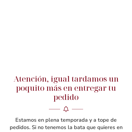
Amantal-Bilduma 2013 ya en
Bilbao. La nueva colección de
Atención, igual tardamos un
Batas de Colegio ya en Bilbao
poquito más en entregar tu
Uncategorized @eu
2 julio, 2020
pedido
Si, si, si…ya las tenemos terminadas aquí en la
coccinelle de rebecagarcia, nuestra taller-tienda en la
Estamos en plena temporada y a tope de
calle dos de mayo en Bilbao!!! Como
pedidos. Si no tenemos la bata que quieres en
siempre, están diseñadas, patronadas, cortadas y