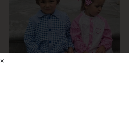
Batasdecolegiooriginales by
rebecagarcia.
Sin categorizar
,
Uncategorized @eu
2 julio, 2020