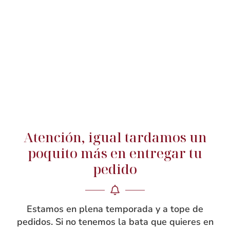
Amantal-Bilduma 2013 ya en
Bilbao. La nueva colección de
Atención, igual tardamos un
Batas de Colegio ya en Bilbao
poquito más en entregar tu
Uncategorized @eu
2 julio, 2020
pedido
Si, si, si…ya las tenemos terminadas aquí en la
coccinelle de rebecagarcia, nuestra taller-tienda en la
Estamos en plena temporada y a tope de
calle dos de mayo en Bilbao!!! Como
pedidos. Si no tenemos la bata que quieres en
siempre, están diseñadas, patronadas, cortadas y