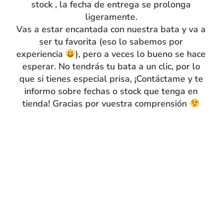
stock , la fecha de entrega se prolonga
confeccionadas en Bilbao y con mucho cariño aquí en el
ligeramente.
taller…con nuestras manitas… Los tejidos son también
Vas a estar encantada con nuestra bata y va a
de la mejor calidad, los que nos eligieron al año
ser tu favorita (eso lo sabemos por
pasado…
experiencia
), pero a veces lo bueno se hace
esperar. No tendrás tu bata a un clic, por lo
que si tienes especial prisa, ¡Contáctame y te
informo sobre fechas o stock que tenga en
tienda! Gracias por vuestra comprensión