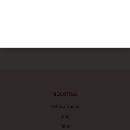
Perfect clothes for your everyday life
View collection
NOSOTRAS
Rebeca García
Blog
Taller