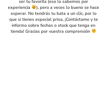
ser tu favorita (eso lo sabemos por
Salmón
Salmón
experiencia
), pero a veces lo bueno se hace
25.90
€
24.90
€
esperar. No tendrás tu bata a un clic, por lo
Añadir al carrito
Añadir al carrito
que si tienes especial prisa, ¡Contáctame y te
informo sobre fechas o stock que tenga en
tienda! Gracias por vuestra comprensión
BESTSELLERS