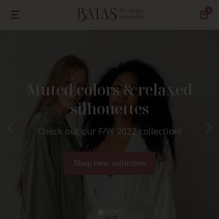
Muted colors & relaxed
silhouettes
Check out our F/W 2022 collection!
Shop new collection